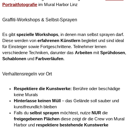
Portraitfotografie
im Mural Harbor Linz
Graffiti-Workshops & Selbst-Sprayen
Es gibt
spezielle Workshops
, in denen man selbst sprayen darf.
Diese werden von
erfahrenen
Künstlern
begleitet und sind ideal
für Einsteiger sowie Fortgeschrittene. Teilnehmer lernen
verschiedene Techniken, darunter das
Arbeiten
mit
Sprühdosen
,
Schablonen
und
Farbverläufen
.
Verhaltensregeln vor Ort​
Respektiere die Kunstwerke:
Berühre oder beschädige
keine Murals
Hinterlasse keinen Müll
– das Gelände soll sauber und
kunstfreundlich bleiben
Falls du
selbst
sprayen
möchtest, nutze
NUR
die
freigegebenen
Flächen
diese zeigt dir die Crew von Mural
Harbor und
respektiere
bestehende
Kunstwerke