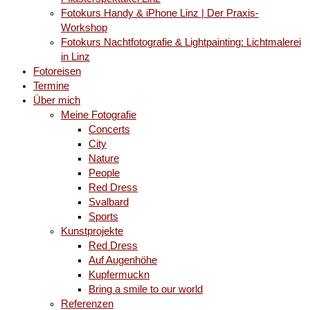
Fotokurs Handy & iPhone Linz | Der Praxis-
Workshop
Fotokurs Nachtfotografie & Lightpainting: Lichtmalerei
in Linz
Fotoreisen
Termine
Über mich
Meine Fotografie
Concerts
City
Nature
People
Red Dress
Svalbard
Sports
Kunstprojekte
Red Dress
Auf Augenhöhe
Kupfermuckn
Bring a smile to our world
Referenzen