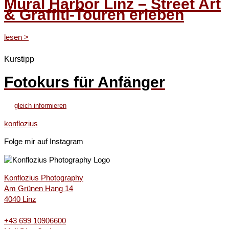
Mural Harbor Linz – Street Art
& Graffiti-Touren erleben
lesen ˃
Kurstipp
Fotokurs für Anfänger
gleich informieren
konflozius
Folge mir auf Instagram
Konflozius Photography
Am Grünen Hang 14
4040 Linz
+43 699 10906600