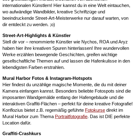
internationalen Künstlern! Hier kannst du in eine Welt eintauchen,
wo aufwändige Wandbilder, kreative Schriftzüge und
beeindruckende Street-Art-Meisterwerke nur darauf warten, von
dir entdeckt zu werden. ;o)
Street-Art-Highlights & Künstler
Stell dir vor – renommierte Künstler wie Nychos, ROA und Aryz
haben hier ihre kreativen Spuren hinterlassen! Ihre wundervollen
Werke erzählen bewegende Geschichten, greifen wichtige
gesellschaftliche Themen auf und lassen die Hafenkulisse in den
lebendigsten Farben erstrahlen.
Mural Harbor Fotos & Instagram-Hotspots
Hier findest du unzählige magische Momente, die du mit deiner
Kamera einfangen kannst. Besonders beliebte Fotospots sind die
imposanten Wandgemälde entlang der Hafengebäude und die
interaktiven Graffiti-Flächen – perfekt für deine kreative Fotografie!
Konflozius bietet z.B. regemäßig geführte
Fotokurse
direkt im
Mural Harbor zum Thema
Portraitfotografie
. Das ist DIE perfekte
Location dafür.
Graffiti-Crashkurs