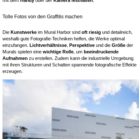
mit dem
Handy
oder der
Kamera
festhalten
.
Tolle Fotos von den Graffitis machen
Die
Kunstwerke
im Mural Harbor sind
oft riesig
und detailreich,
weshalb gute Fotografie-Techniken helfen, die Werke optimal
einzufangen.
Lichtverhältnisse
,
Perspektive
und die
Größe
der
Murals spielen eine
wichtige Rolle
, um
beeindruckende
Aufnahmen
zu erstellen. Zudem kann die industrielle Umgebung
mit ihren Strukturen und Schatten spannende fotografische Effekte
erzeugen.