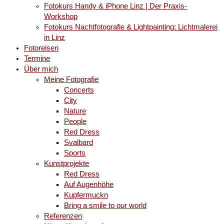
Fotokurs Handy & iPhone Linz | Der Praxis-
Workshop
Fotokurs Nachtfotografie & Lightpainting: Lichtmalerei
in Linz
Fotoreisen
Termine
Über mich
Meine Fotografie
Concerts
City
Nature
People
Red Dress
Svalbard
Sports
Kunstprojekte
Red Dress
Auf Augenhöhe
Kupfermuckn
Bring a smile to our world
Referenzen