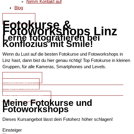
Nimm Kontakt auf
Blog
KONTAKT
Fotokurse &
Fotoworkshops Linz
Lerne fotografieren bei
Konflozius mit Smile!
Wenn du Lust auf die besten Fotokurse und Fotoworkshops in
Linz hast, dann bist du hier genau richtig! Top Fotokurse in kleinen
Gruppen, für alle Kameras, Smartphones und Levels.
ALLE KURSE
ÜBER MICH
NEU! - PRAXIS PUR! - FOTOWANDERUNG UND KI FÜR
DEIN SMARTPHONE
Meine Fotokurse und
Fotoworkshops
Dieses Kursangebot lässt dein Fotoherz höher schlagen!
Einsteiger