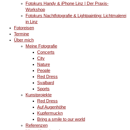
Fotokurs Handy & iPhone Linz | Der Praxis-
Workshop
Fotokurs Nachtfotografie & Lightpainting: Lichtmalerei
in Linz
Fotoreisen
Termine
Über mich
Meine Fotografie
Concerts
City
Nature
People
Red Dress
Svalbard
Sports
Kunstprojekte
Red Dress
Auf Augenhöhe
Kupfermuckn
Bring a smile to our world
Referenzen