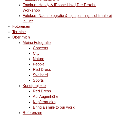
Fotokurs Handy & iPhone Linz | Der Praxis-
Workshop
Fotokurs Nachtfotografie & Lightpainting: Lichtmalerei
in Linz
Fotoreisen
Termine
Über mich
Meine Fotografie
Concerts
City
Nature
People
Red Dress
Svalbard
Sports
Kunstprojekte
Red Dress
Auf Augenhöhe
Kupfermuckn
Bring a smile to our world
Referenzen