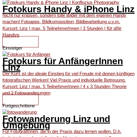
Fotokurs Handy & iPhone Linz
Nicht nur knipsen, sondern tolle Bilder mit dem eigenen Handy
machen! Fotoapps, Bildkomposition, Bildbearbeitung u.v.m.
ür alle
Kursort: Linz | max. 5 TeilnehmerInnen | 3 Stunden | f
Handys
ZUM KURS
Einsteiger
Fotokurs für AnfängerInnen
Linz
Der Kurs ist der ideale Einstieg für viel Freude mit deinen künftigen
fotografischen Werken! Viel Praxis und individuelle Betreuung.
Kursort: Linz | max. 5 TeilnehmerInnen | 4 x 3 Stunden Theorie
und 2 Fotowanderungen
ZUM KURS
Fortgeschrittene
Fotowanderung Linz und
Umgebung
Für FotografInnen, die in der Praxis dazu lernen wollen. D.h.