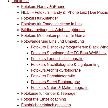
Fotokurse
Fotokurs Handy & iPhone
NEU! – Fotokurs Handy & iPhone Linz | Der Prax
Fotokurs für Anfänger
Fotokurs für Fortgeschrittene in Linz
Bildbearbeitung mit Adobe Lightroom
Fotokurs Medienkompetenz für Gen Z
Fotowanderung Linz und Umgebung
Fotokurs Eishockey fotografieren: Black Win
Fotokurs Sportfotografie: FC Blau-Weiß Linz
Fotokurs Landschaftsfotografie
Fotokurs Nachtfotografie & Lightpainting
Fotokurs Architekturfotografie
Fotokurs Portraitfotografie
Fotokurs Street Photography
Fotokurs Natur- & Makrofotografie
Fotokurse für Kinder & Teenager
Fotografie Einzelcoaching
Fotobücher einfach gestalten