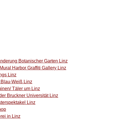
anderung Botanischer Garten Linz
ural Harbor Graffiti Gallery Linz
ngs Linz
C Blau-Weiß Linz
inen/ Täler um Linz
der Bruckner Universität Linz
terspektakel Linz
hop
rei in Linz