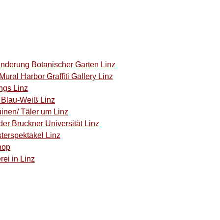
anderung Botanischer Garten Linz
ural Harbor Graffiti Gallery Linz
ngs Linz
C Blau-Weiß Linz
inen/ Täler um Linz
der Bruckner Universität Linz
terspektakel Linz
hop
rei in Linz