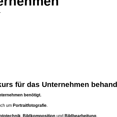
ternehmen
.
urs für das Unternehmen behand
ternehmen benötigt.
auch um
Portraitfotografie
.
ototechnik
,
Bildkomposition
und
Bildbearbeitung
.