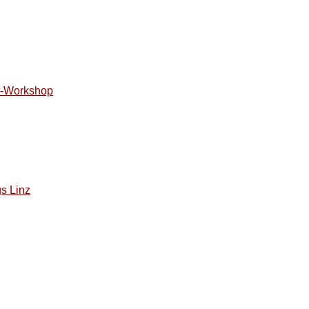
is-Workshop
gs Linz