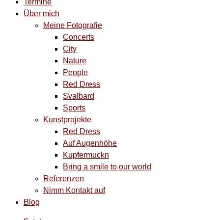
Termine
Über mich
Meine Fotografie
Concerts
City
Nature
People
Red Dress
Svalbard
Sports
Kunstprojekte
Red Dress
Auf Augenhöhe
Kupfermuckn
Bring a smile to our world
Referenzen
Nimm Kontakt auf
Blog