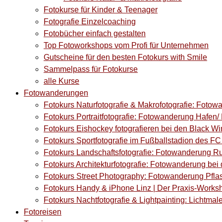
Fotokurse für Kinder & Teenager
Fotografie Einzelcoaching
Fotobücher einfach gestalten
Top Fotoworkshops vom Profi für Unternehmen
Gutscheine für den besten Fotokurs with Smile
Sammelpass für Fotokurse
alle Kurse
Fotowanderungen
Fotokurs Naturfotografie & Makrofotografie: Fotow
Fotokurs Portraitfotografie: Fotowanderung Hafen/ M
Fotokurs Eishockey fotografieren bei den Black Wi
Fotokurs Sportfotografie im Fußballstadion des F
Fotokurs Landschaftsfotografie: Fotowanderung Ru
Fotokurs Architekturfotografie: Fotowanderung bei 
Fotokurs Street Photography: Fotowanderung Pflas
Fotokurs Handy & iPhone Linz | Der Praxis-Works
Fotokurs Nachtfotografie & Lightpainting: Lichtmale
Fotoreisen