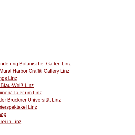
anderung Botanischer Garten Linz
ural Harbor Graffiti Gallery Linz
ngs Linz
C Blau-Weiß Linz
inen/ Täler um Linz
der Bruckner Universität Linz
terspektakel Linz
hop
rei in Linz