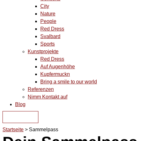
City
Nature
People
Red Dress
Svalbard
Sports
Kunstprojekte
Red Dress
Auf Augenhöhe
Kupfermuckn
Bring a smile to our world
Referenzen
Nimm Kontakt auf
Blog
KONTAKT
Startseite
˃
Sammelpass