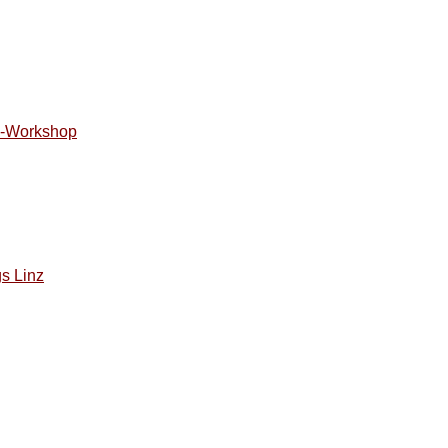
is-Workshop
gs Linz