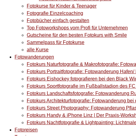
Fotokurse für Kinder & Teenager
Fotografie Einzelcoaching
Fotobücher einfach gestalten
Top Fotoworkshops vom Profi für Unternehmen
Gutscheine für den besten Fotokurs with Smile
Sammelpass für Fotokurse
alle Kurse
Fotowanderungen
Fotokurs Naturfotografie & Makrofotografie: Fotow
Fotokurs Portraitfotografie: Fotowanderung Hafen/ M
Fotokurs Eishockey fotografieren bei den Black Wi
Fotokurs Sportfotografie im Fußballstadion des F
Fotokurs Landschaftsfotografie: Fotowanderung Ru
Fotokurs Architekturfotografie: Fotowanderung bei 
Fotokurs Street Photography: Fotowanderung Pflas
Fotokurs Handy & iPhone Linz | Der Praxis-Works
Fotokurs Nachtfotografie & Lightpainting: Lichtmale
Fotoreisen