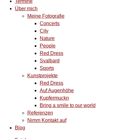
Termine
Über mich
Meine Fotografie
Concerts
City
Nature
People
Red Dress
Svalbard
Sports
Kunstprojekte
Red Dress
Auf Augenhöhe
Kupfermuckn
Bring a smile to our world
Referenzen
Nimm Kontakt auf
Blog