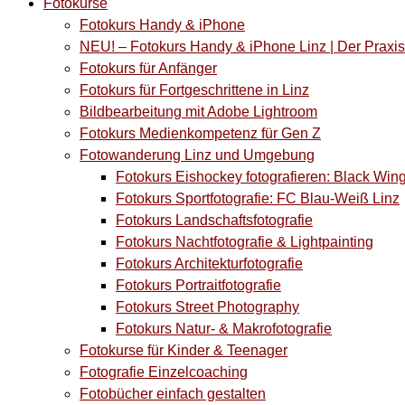
Fotokurse
Fotokurs Handy & iPhone
NEU! – Fotokurs Handy & iPhone Linz | Der Prax
Fotokurs für Anfänger
Fotokurs für Fortgeschrittene in Linz
Bildbearbeitung mit Adobe Lightroom
Fotokurs Medienkompetenz für Gen Z
Fotowanderung Linz und Umgebung
Fotokurs Eishockey fotografieren: Black Win
Fotokurs Sportfotografie: FC Blau-Weiß Linz
Fotokurs Landschaftsfotografie
Fotokurs Nachtfotografie & Lightpainting
Fotokurs Architekturfotografie
Fotokurs Portraitfotografie
Fotokurs Street Photography
Fotokurs Natur- & Makrofotografie
Fotokurse für Kinder & Teenager
Fotografie Einzelcoaching
Fotobücher einfach gestalten