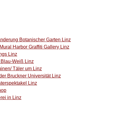
anderung Botanischer Garten Linz
ural Harbor Graffiti Gallery Linz
ngs Linz
C Blau-Weiß Linz
inen/ Täler um Linz
der Bruckner Universität Linz
terspektakel Linz
hop
rei in Linz