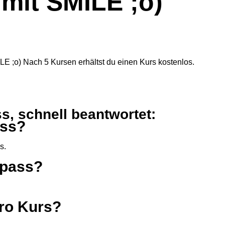
mit SMILE ;o)
MILE ;o) Nach 5 Kursen erhältst du einen Kurs kostenlos.
, schnell beantwortet:
ass?
s.
lpass?
pro Kurs?