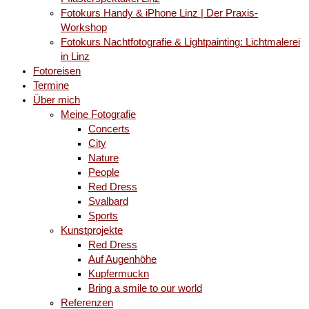
Fotokurs Handy & iPhone Linz | Der Praxis-
Workshop
Fotokurs Nachtfotografie & Lightpainting: Lichtmalerei
in Linz
Fotoreisen
Termine
Über mich
Meine Fotografie
Concerts
City
Nature
People
Red Dress
Svalbard
Sports
Kunstprojekte
Red Dress
Auf Augenhöhe
Kupfermuckn
Bring a smile to our world
Referenzen