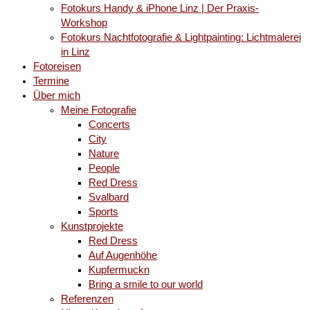
Fotokurs Handy & iPhone Linz | Der Praxis-
Workshop
Fotokurs Nachtfotografie & Lightpainting: Lichtmalerei
in Linz
Fotoreisen
Termine
Über mich
Meine Fotografie
Concerts
City
Nature
People
Red Dress
Svalbard
Sports
Kunstprojekte
Red Dress
Auf Augenhöhe
Kupfermuckn
Bring a smile to our world
Referenzen