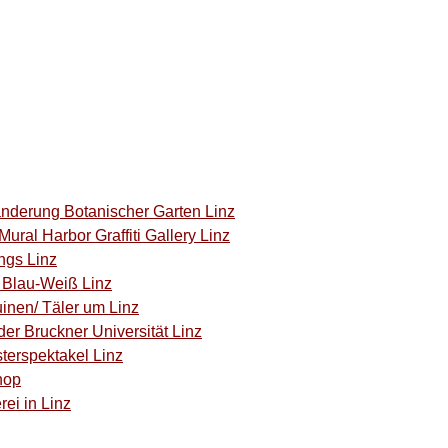
anderung Botanischer Garten Linz
ural Harbor Graffiti Gallery Linz
ngs Linz
C Blau-Weiß Linz
inen/ Täler um Linz
der Bruckner Universität Linz
terspektakel Linz
hop
rei in Linz