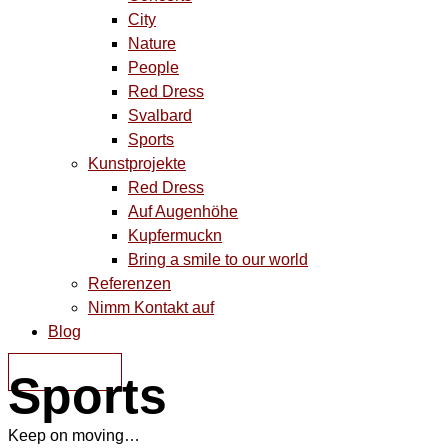
City
Nature
People
Red Dress
Svalbard
Sports
Kunstprojekte
Red Dress
Auf Augenhöhe
Kupfermuckn
Bring a smile to our world
Referenzen
Nimm Kontakt auf
Blog
KONTAKT
Sports
Keep on moving…