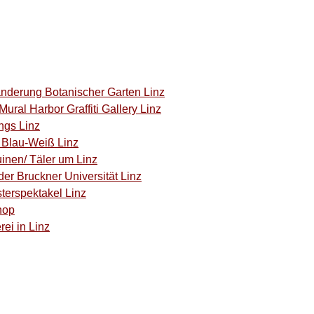
anderung Botanischer Garten Linz
ural Harbor Graffiti Gallery Linz
ngs Linz
C Blau-Weiß Linz
inen/ Täler um Linz
der Bruckner Universität Linz
terspektakel Linz
hop
rei in Linz