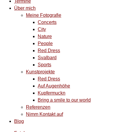
Termine
Über mich
Meine Fotografie
Concerts
City
Nature
People
Red Dress
Svalbard
Sports
Kunstprojekte
Red Dress
Auf Augenhöhe
Kupfermuckn
Bring a smile to our world
Referenzen
Nimm Kontakt auf
Blog