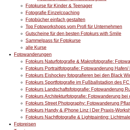
Fotokurse für Kinder & Teenager
Fotografie Einzelcoaching
Fotobücher einfach gestalten
Top Fotoworkshops vom Profi für Unternehmen
Gutscheine für den besten Fotokurs with Smile
Sammelpass für Fotokurse
alle Kurse
Fotowanderungen
Fotokurs Naturfotografie & Makrofotografie: Fotow
Fotokurs Portraitfotografie: Fotowanderung Hafen/ M
Fotokurs Eishockey fotografieren bei den Black Wi
Fotokurs Sportfotografie im Fußballstadion des F
Fotokurs Landschaftsfotografie: Fotowanderung Ru
Fotokurs Architekturfotografie: Fotowanderung bei 
Fotokurs Street Photography: Fotowanderung Pflas
Fotokurs Handy & iPhone Linz | Der Praxis-Works
Fotokurs Nachtfotografie & Lightpainting: Lichtmale
Fotoreisen