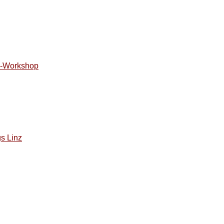
is-Workshop
gs Linz