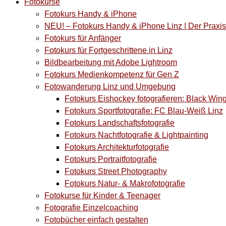
Fotokurse
Fotokurs Handy & iPhone
NEU! – Fotokurs Handy & iPhone Linz | Der Prax
Fotokurs für Anfänger
Fotokurs für Fortgeschrittene in Linz
Bildbearbeitung mit Adobe Lightroom
Fotokurs Medienkompetenz für Gen Z
Fotowanderung Linz und Umgebung
Fotokurs Eishockey fotografieren: Black Win
Fotokurs Sportfotografie: FC Blau-Weiß Linz
Fotokurs Landschaftsfotografie
Fotokurs Nachtfotografie & Lightpainting
Fotokurs Architekturfotografie
Fotokurs Portraitfotografie
Fotokurs Street Photography
Fotokurs Natur- & Makrofotografie
Fotokurse für Kinder & Teenager
Fotografie Einzelcoaching
Fotobücher einfach gestalten